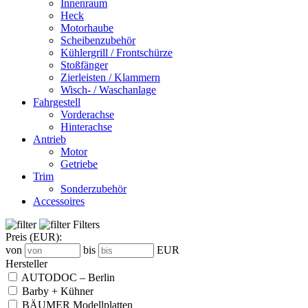
Innenraum
Heck
Motorhaube
Scheibenzubehör
Kühlergrill / Frontschürze
Stoßfänger
Zierleisten / Klammern
Wisch- / Waschanlage
Fahrgestell
Vorderachse
Hinterachse
Antrieb
Motor
Getriebe
Trim
Sonderzubehör
Accessoires
Filters
Preis
(EUR)
:
von
bis
EUR
Hersteller
AUTODOC – Berlin
Barby + Kühner
BÄUMER Modellplatten