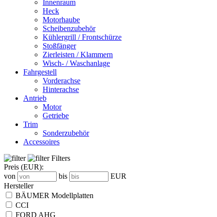
Innenraum
Heck
Motorhaube
Scheibenzubehör
Kühlergrill / Frontschürze
Stoßfänger
Zierleisten / Klammern
Wisch- / Waschanlage
Fahrgestell
Vorderachse
Hinterachse
Antrieb
Motor
Getriebe
Trim
Sonderzubehör
Accessoires
Filters
Preis
(EUR)
:
von
bis
EUR
Hersteller
BÄUMER Modellplatten
CCI
FORD AHG